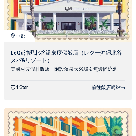
中部
LeQu沖繩北谷溫泉度假飯店（レクー沖縄北谷
スパ&リゾート）
美國村渡假村飯店，附設溫泉大浴場＆無邊際泳池
4 Star
前往飯店網站