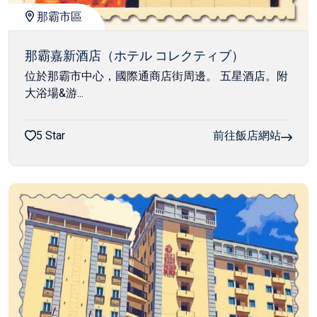
那霸市區
那霸嘉新酒店（ホテル コレクティブ）
位於那霸市中心，國際通商店街周邊。 五星酒店。附
大浴場&游...
5 Star
前往飯店網站