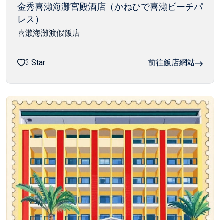
金秀喜瀬海灘宮殿酒店（かねひで喜瀬ビーチパ
レス）
喜瀨海灘渡假飯店
3 Star
前往飯店網站