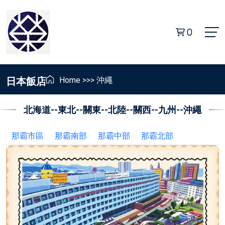
0
日本飯店
Home
>>>
沖繩
北海道
--
東北
--
關東
--
北陸
--
關西
--
九州
--
沖繩
那霸市區
那霸南部
那霸中部
那霸北部