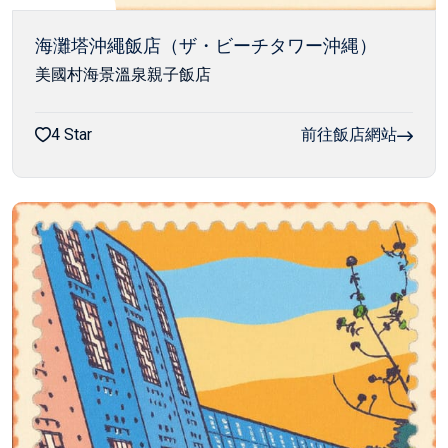
海灘塔沖繩飯店（ザ・ビーチタワー沖縄）
美國村海景溫泉親子飯店
4 Star
前往飯店網站