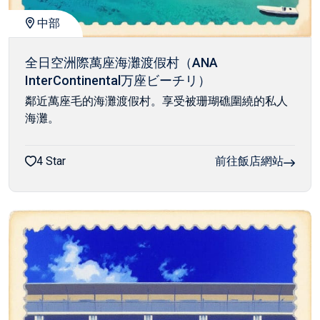
中部
全日空洲際萬座海灘渡假村（ANA
InterContinental万座ビーチリ）
鄰近萬座毛的海灘渡假村。享受被珊瑚礁圍繞的私人
海灘。
4 Star
前往飯店網站