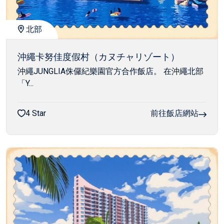
北部
沖繩卡努佳度假村（カヌチャリゾート）
沖繩JUNGLIA侏儸紀樂園官方合作飯店。 在沖繩北部
「Y...
4 Star
前往飯店網站