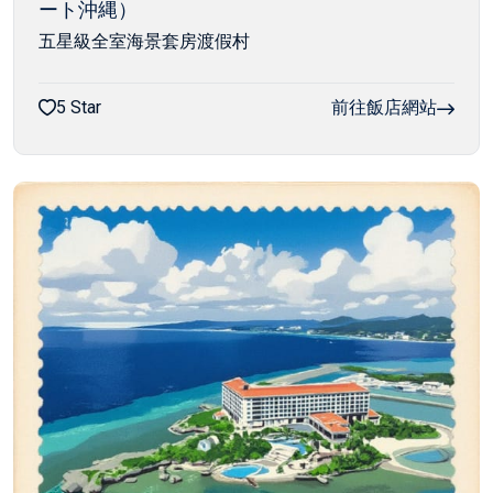
ート沖縄）
五星級全室海景套房渡假村
5 Star
前往飯店網站