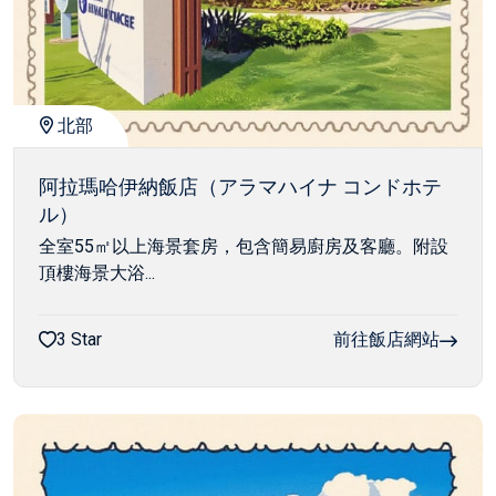
北部
阿拉瑪哈伊納飯店（アラマハイナ コンドホテ
ル）
全室55㎡以上海景套房，包含簡易廚房及客廳。附設
頂樓海景大浴...
3 Star
前往飯店網站