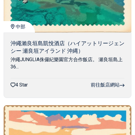
中部
沖繩瀨良垣島凱悅酒店（ハイアットリージェン
シー 瀬良垣アイランド 沖縄）
沖繩JUNGLIA侏儸紀樂園官方合作飯店。 瀬良垣島上
36...
4 Star
前往飯店網站