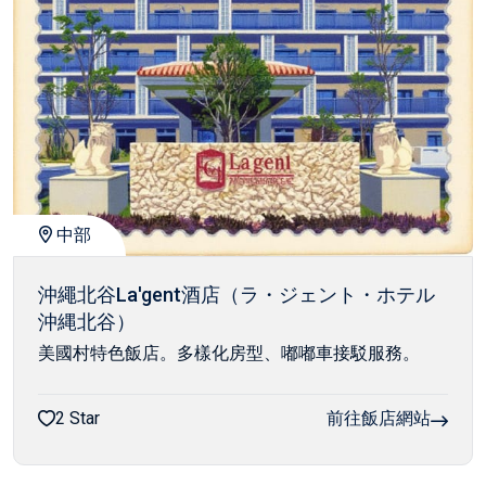
中部
沖繩北谷La'gent酒店（ラ・ジェント・ホテル
沖縄北谷）
美國村特色飯店。多樣化房型、嘟嘟車接駁服務。
2 Star
前往飯店網站