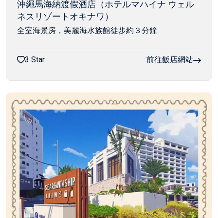
沖繩馬海納渡假酒店（ホテルマハイナ ウェル
ネスリゾートオキナワ）
全室海景房，美麗海水族館徒步約３分鐘
3 Star
前往飯店網站