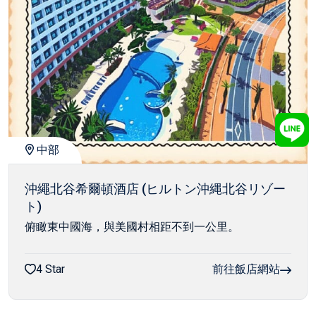
中部
沖繩北谷希爾頓酒店 (ヒルトン沖縄北谷リゾー
ト)
俯瞰東中國海，與美國村相距不到一公里。
4 Star
前往飯店網站