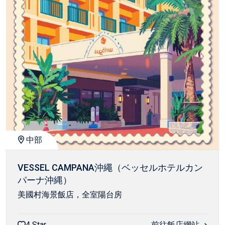
中部
VESSEL CAMPANA沖繩（ベッセルホテルカン
パーナ沖縄）
美國村海景飯店，全室陽台房
4 Star
前往飯店網站