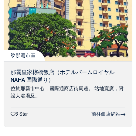
那霸市區
那霸皇家棕櫚飯店（ホテルパームロイヤル
NAHA 国際通り）
位於那霸市中心，國際通商店街周邊。 站地寬廣，附
設大浴場及...
3 Star
前往飯店網站