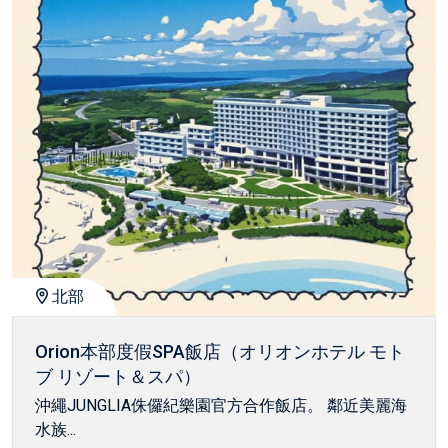
北部
Orion本部度假SPA飯店（オリオンホテル モト
ブ リゾート＆スパ）
沖繩JUNGLIA侏儸紀樂園官方合作飯店。 鄰近美麗海
水族...