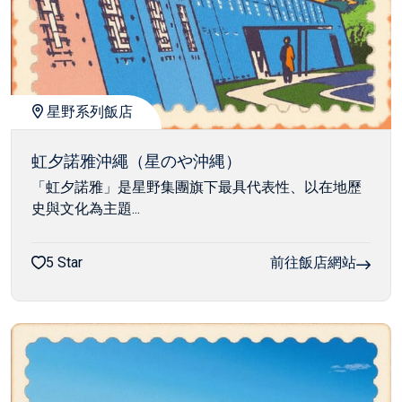
星野系列飯店
虹夕諾雅沖繩（星のや沖縄）
「虹夕諾雅」是星野集團旗下最具代表性、以在地歷
史與文化為主題...
5 Star
前往飯店網站