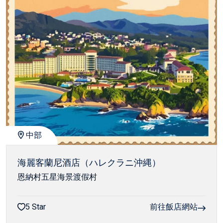
中部
海麗客蘭尼酒店（ハレクラニ沖縄）
恩納村五星海景渡假村
5 Star
前往飯店網站