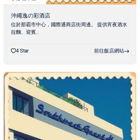
沖繩逸の彩酒店
位於那霸市中心，國際通商店街周邊。 提供宵夜酒水
拉麵、迎賓...
4 Star
前往飯店網站