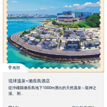
南部
琉球溫泉~瀨長島酒店
從沖繩縣瀨長島地下1000m湧出的天然溫泉～龍神之
湯。 附...