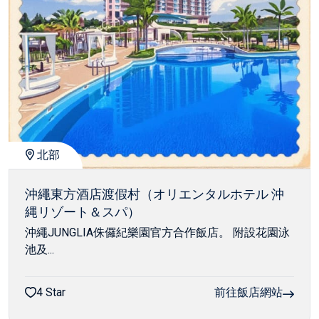
北部
沖繩東方酒店渡假村（オリエンタルホテル 沖
縄リゾート＆スパ）
沖繩JUNGLIA侏儸紀樂園官方合作飯店。 附設花園泳
池及...
4 Star
前往飯店網站