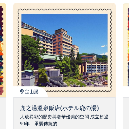
定山溪
鹿之湯溫泉飯店(ホテル鹿の湯)
大放異彩的歷史與奢華優美的空間 成立超過
90年，承襲傳統的...