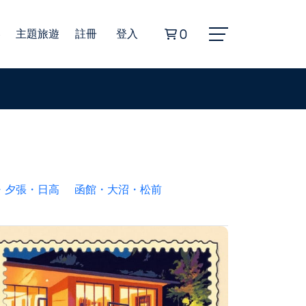
券
主題旅遊
註冊
登入
0
Alphard埃爾法商務車
豐田海獅商務車
無障礙旅遊福祉車
・夕張・日高
函館・大沼・松前
22人座小型巴士
45人座遊覽車