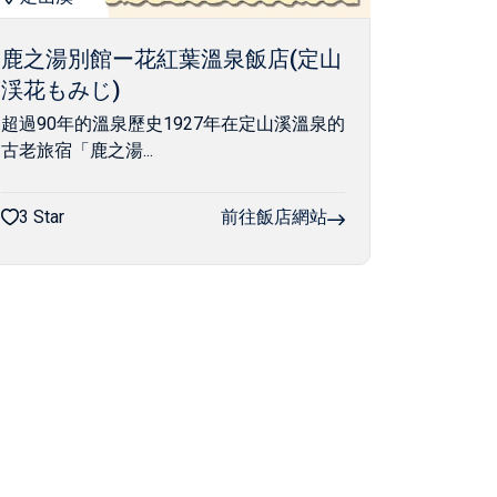
鹿之湯別館ー花紅葉溫泉飯店(定山
渓花もみじ)
超過90年的溫泉歷史1927年在定山溪溫泉的
古老旅宿「鹿之湯...
3 Star
前往飯店網站