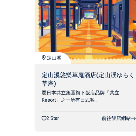
定山溪
定山溪悠樂草庵酒店(定山渓ゆらく
草庵)
屬日本共立集團旗下飯店品牌「共立
Resort」之一所有日式客...
2 Star
前往飯店網站