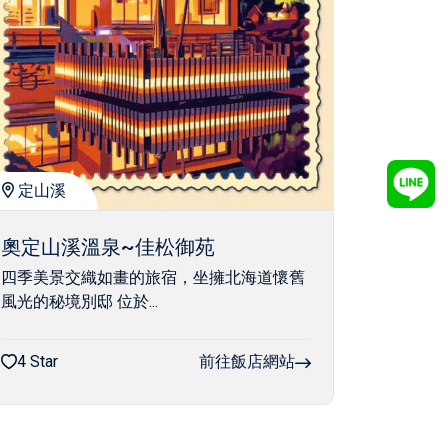
定山溪
奧定山溪溫泉~佳松御苑
四季美景交織如畫的旅宿，坐擁北海道懷舊
風光的秘境別邸 位於...
4 Star
前往飯店網站