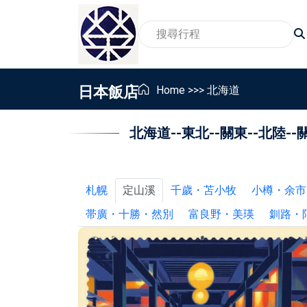
日本飯店
Home
>>>
北海道
北海道
--
東北
--
關東
--
北陸
--
2026賞櫻旅遊行程
家
賞景賞花包車旅遊行程
親
2026親子包車行程
員
札幌
定山溪
千歲・苫小牧
小樽・余市
2026東北地區温泉包車行程
畢
帯廣・十勝・然別
富良野・美瑛
釧路・
銀髮族與樂齡包車行程
獎