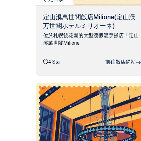
定山溪萬世閣飯店Milione(定山渓
万世閣ホテルミリオーネ)
位於札幌後花園的大型渡假溫泉飯店「定山
溪萬世閣Milione...
4 Star
前往飯店網站