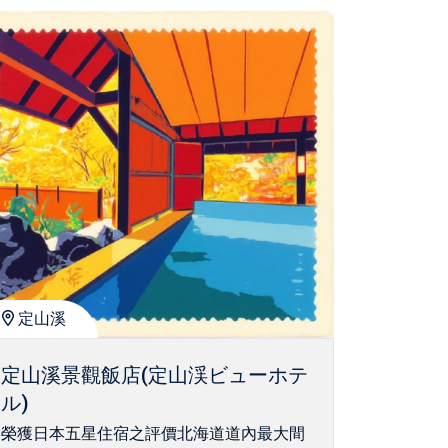
定山溪
定山溪景觀飯店(定山渓ビューホテ
ル)
榮獲日本五星住宿之評價北海道道內最大間