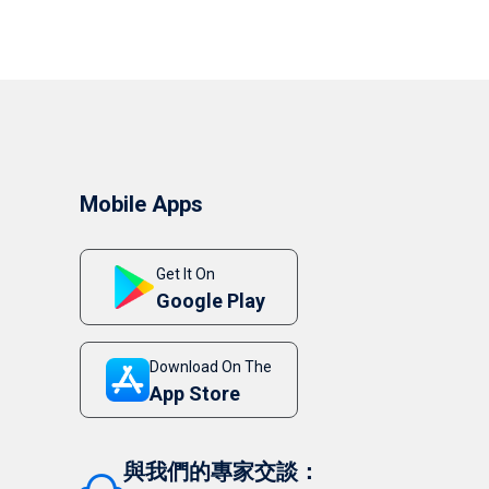
Mobile Apps
Get It On
Google Play
Download On The
App Store
與我們的專家交談：