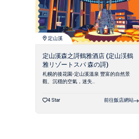
定山溪
定山溪森之謌鶴雅酒店 (定山渓鶴
雅リゾートスパ 森の謌)
札幌的後花園-定山溪溫泉 豐富的自然景
觀、沉穩的空氣，迷失...
4 Star
前往飯店網站