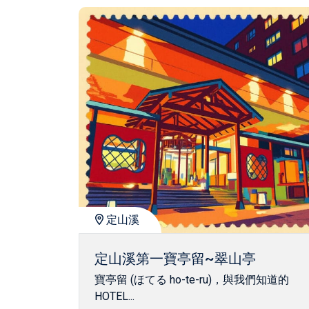
定山溪
定山溪第一寶亭留~翠山亭
寶亭留 (ほてる ho-te-ru)，與我們知道的
HOTEL...