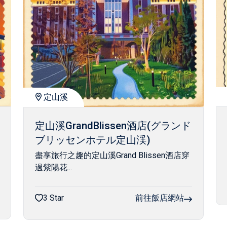
定山溪
定山溪GrandBlissen酒店(グランド
ブリッセンホテル定山渓)
盡享旅行之趣的定山溪Grand Blissen酒店穿
過紫陽花...
3 Star
前往飯店網站