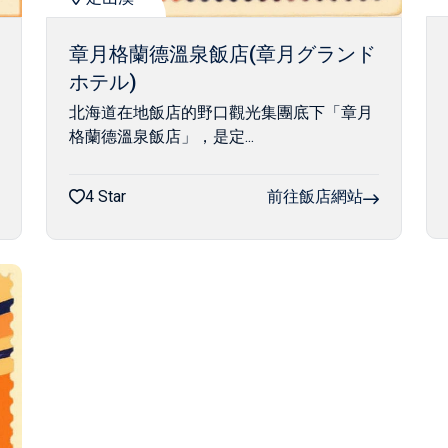
章月格蘭德溫泉飯店(章月グランド
ホテル)
北海道在地飯店的野口觀光集團底下「章月
格蘭德溫泉飯店」，是定...
4 Star
前往飯店網站