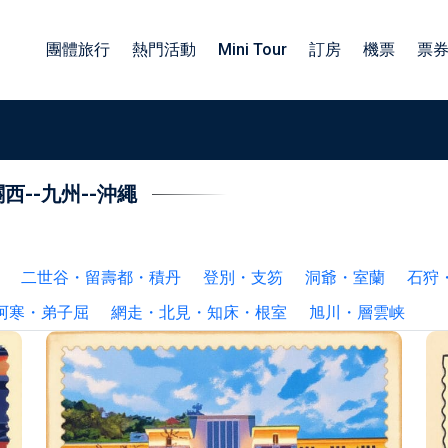
團體旅行
熱門活動
Mini Tour
訂房
機票
票
關西
--
九州
--
沖繩
族旅遊日本包車
包車四小時服務
子旅遊日本包車
北海道包車中文司機
工旅遊日本包車
東北包車日文司機
二世谷・留壽都・積丹
登別・支笏
洞爺・室蘭
石狩
業旅行日本包車
關東包車中文司機
阿寒・弟子屈
網走・北見・知床・根室
旭川・層雲峡
勵旅遊日本包車
四國北陸包車中文司機
關西包車中文司機
九州包車中文司機
沖繩包車中文司機