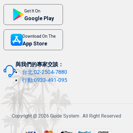
Get It On
Google Play
Download On The
App Store
與我們的專家交談：
台北:02-2504-7880
行動:0933-491-095
Copyright @ 2026 Guide System . All Right Reserved