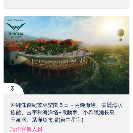
沖繩侏儸紀叢林樂園５日－兩晚海邊、美麗海水
族館、古宇利海洋塔+電動車、小希臘瀨長島、
玉泉洞、系滿魚市場(台中星宇)
請洽客服人員