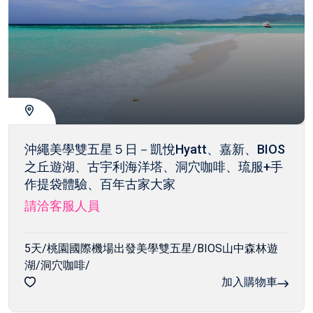
沖繩美學雙五星５日－凱悅Hyatt、嘉新、BIOS
之丘遊湖、古宇利海洋塔、洞穴咖啡、琉服+手
作提袋體驗、百年古家大家
請洽客服人員
5天/桃園國際機場出發美學雙五星/BIOS山中森林遊
湖/洞穴咖啡/
加入購物車