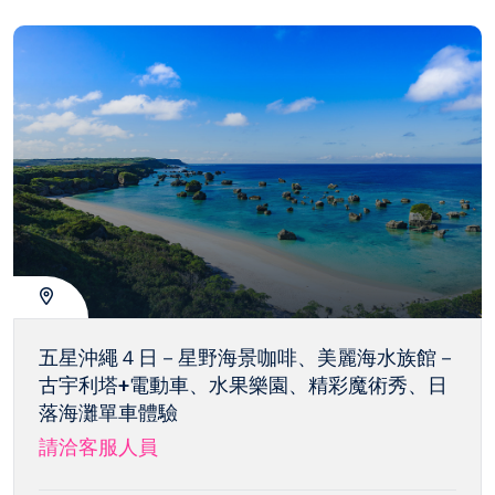
五星沖繩４日－星野海景咖啡、美麗海水族館－
古宇利塔+電動車、水果樂園、精彩魔術秀、日
落海灘單車體驗
請洽客服人員