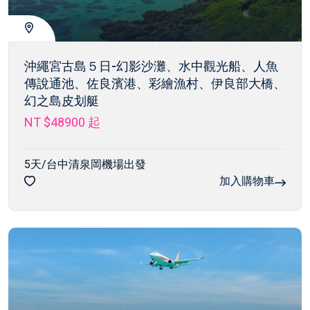
沖繩宮古島５日-幻影沙灘、水中觀光船、人魚
傳說通池、佐良濱港、彩繪漁村、伊良部大橋、
幻之島皮划艇
NT $48900
起
5天/台中清泉岡機場出發
加入購物車