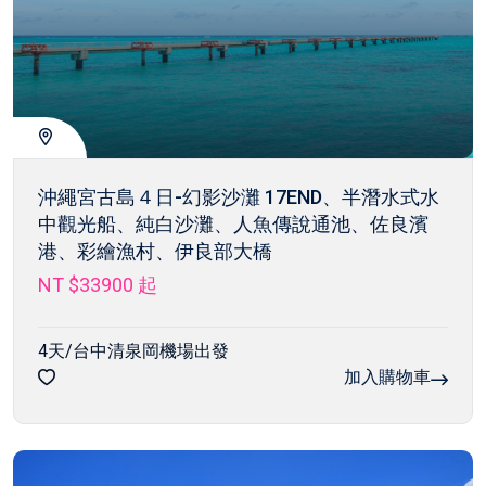
沖繩宮古島４日-幻影沙灘 17END、半潛水式水
中觀光船、純白沙灘、人魚傳說通池、佐良濱
港、彩繪漁村、伊良部大橋
NT $33900
起
4天/台中清泉岡機場出發
加入購物車