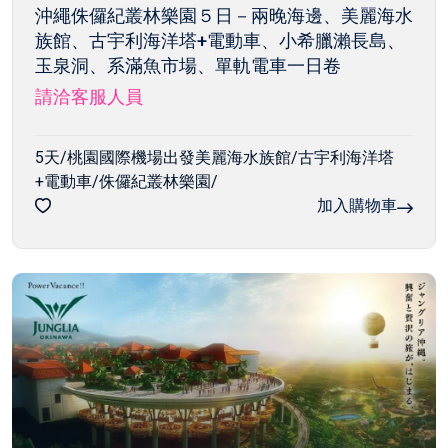
沖繩侏儸紀叢林樂園５日－兩晚海邊、美麗海水
族館、古宇利海洋塔+電動車、小希臘瀨長島、
玉泉洞、系滿魚市場、單軌電車一日卷
請洽客服人員
5天/桃園國際機場出發美麗海水族館/古宇利海洋塔
+電動車/侏儸紀叢林樂園/
加入購物車