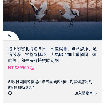
遇上初戀北海道５日－五星鶴雅、釧路濕原、足
浴砂湯、常盤旋轉塔、人氣NO1旭山動物園、爐
端燒、和牛海鮮螃蟹吃到飽
NT $39900
起
5天/桃園國際機場出發五星鶴雅/和牛海鮮螃蟹吃到
飽/旭川動物園/
加入購物車