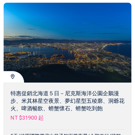
特惠促銷北海道５日－尼克斯海洋公園企鵝漫
步、米其林星空夜景、夢幻星型五稜廓、洞爺花
火、啤酒暢飲、螃蟹懷石、螃蟹吃到飽
NT $31900
起