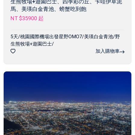
生熊牧場+遊園巴士、四季彩の丘、卡哇伊草泥
馬、美瑛白金青池、螃蟹吃到飽
NT $35900
起
5天/桃園國際機場出發星野OMO7/美瑛白金青池/野
生熊牧場+遊園巴士/
加入購物車