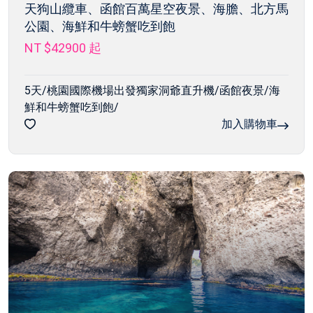
天狗山纜車、函館百萬星空夜景、海膽、北方馬
公園、海鮮和牛螃蟹吃到飽
NT $42900
起
5天/桃園國際機場出發獨家洞爺直升機/函館夜景/海
鮮和牛螃蟹吃到飽/
加入購物車