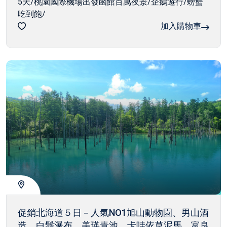
5天/桃園國際機場出發函館百萬夜景/企鵝遊行/螃蟹
吃到飽/
加入購物車
促銷北海道５日－人氣NO1旭山動物園、男山酒
造、白鬚瀑布、美瑛青池、卡哇依草泥馬、富良