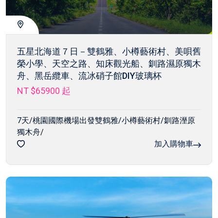
五星北海道７日－雙鶴雅、小樽藝術村、美唄舊
榮小學、天空之路、知床觀光船、釧路濕原獨木
舟、黑岳纜車、流冰硝子館DIY玻璃杯
NT $65900
起
7天/桃園國際機場出發雙鶴雅/小樽藝術村/釧路溼原
獨木舟/
加入購物車