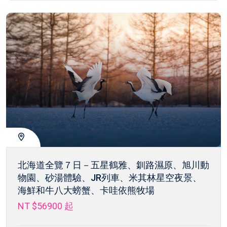
北海道全覽７日－五星鶴雅、釧路濕原、旭川動
物園、砂湯體驗、JR列車、米其林星空夜景、
海鮮和牛八大螃蟹、卡哇依熊牧場
NT $56900
起