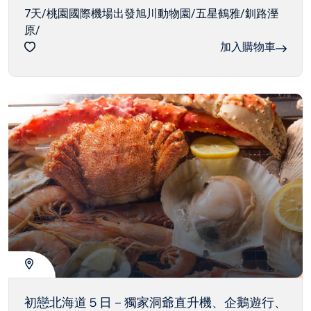
7天/桃園國際機場出發旭川動物園/五星鶴雅/釧路溼
原/
加入購物車
初戀北海道５日－獨家洞爺直升機、企鵝遊行、