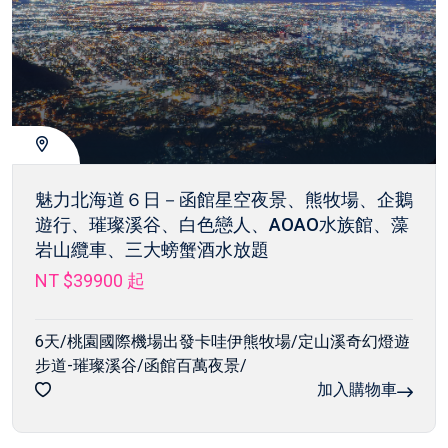
魅力北海道６日－函館星空夜景、熊牧場、企鵝
遊行、璀璨溪谷、白色戀人、AOAO水族館、藻
岩山纜車、三大螃蟹酒水放題
NT $39900
起
6天/桃園國際機場出發卡哇伊熊牧場/定山溪奇幻燈遊
步道-璀璨溪谷/函館百萬夜景/
加入購物車