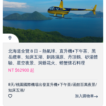
北海道全覽８日－熱氣球、直升機+下午茶、黑
岳纜車、知床五湖、釧路濕原、丹頂鶴、砂湯體
驗、星空夜景、洞爺花火、螃蟹懷石料理
NT $62900
起
8天/桃園國際機場出發直升機+下午茶/函館百萬夜景/
知床五湖/
加入購物車