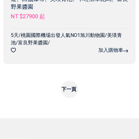
野果醬園
NT $27900
起
5天/桃園國際機場出發人氣NO1旭川動物園/美瑛青
池/富良野果醬園/
加入購物車
下一頁