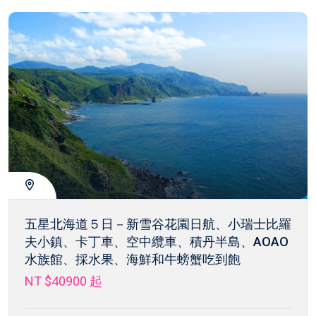
五星北海道５日－新雪谷花園日航、小瑞士比羅
夫小鎮、卡丁車、空中纜車、積丹半島、AOAO
水族館、採水果、海鮮和牛螃蟹吃到飽
NT $40900
起