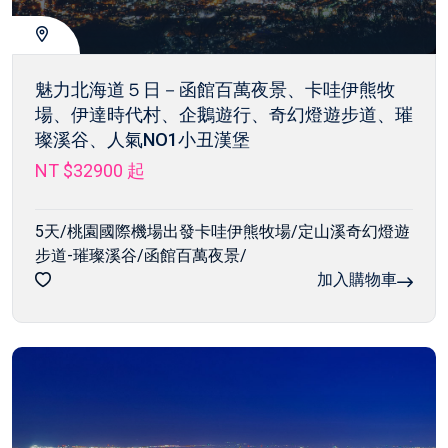
魅力北海道５日－函館百萬夜景、卡哇伊熊牧
場、伊達時代村、企鵝遊行、奇幻燈遊步道、璀
璨溪谷、人氣NO1小丑漢堡
NT $32900
起
5天/桃園國際機場出發卡哇伊熊牧場/定山溪奇幻燈遊
步道-璀璨溪谷/函館百萬夜景/
加入購物車