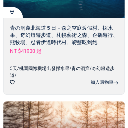
青の洞窟北海道５日－森之空庭渡假村、採水
果、奇幻燈遊步道、札幌藝術之森、企鵝遊行、
熊牧場、忍者伊達時代村、螃蟹吃到飽
NT $41900
起
5天/桃園國際機場出發採水果/青の洞窟/奇幻燈遊步
道/
加入購物車