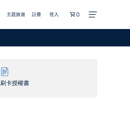
券
主題旅遊
註冊
登入
0
Alphard埃爾法商務車
豐田海獅商務車
無障礙旅遊福祉車
刷卡授權書
22人座小型巴士
45人座遊覽車