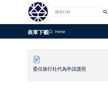
表單下載
Home
2026賞櫻旅遊行程
家
賞景賞花包車旅遊行程
親
2026親子包車行程
員
委任旅行社代為申請護照
2026東北地區温泉包車行程
畢
銀髮族與樂齡包車行程
獎