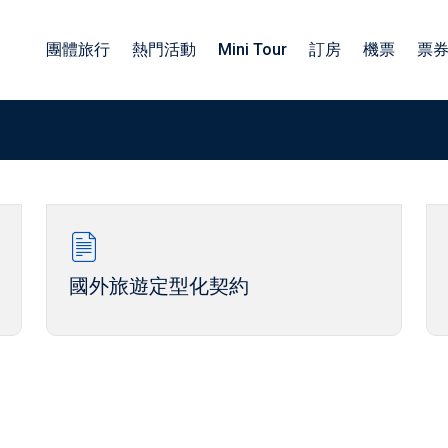
團體旅行
熱門活動
Mini Tour
訂房
機票
票
族旅遊日本包車
包車四小時服務
子旅遊日本包車
北海道包車中文司機
工旅遊日本包車
東北包車日文司機
國外旅遊定型化契約
業旅行日本包車
關東包車中文司機
勵旅遊日本包車
四國北陸包車中文司機
關西包車中文司機
九州包車中文司機
沖繩包車中文司機