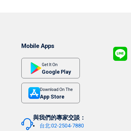
Mobile Apps
Get It On
Google Play
Download On The
App Store
與我們的專家交談：
台北:02-2504-7880