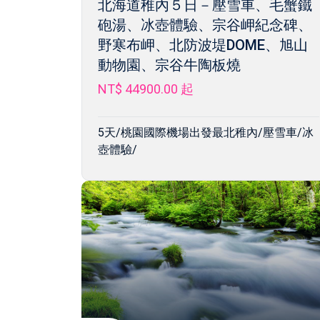
北海道稚內５日－壓雪車、毛蟹鐵
砲湯、冰壺體驗、宗谷岬紀念碑、
野寒布岬、北防波堤DOME、旭山
動物園、宗谷牛陶板燒
NT$ 44900.00
起
5天/桃園國際機場出發最北稚內/壓雪車/冰
壺體驗/