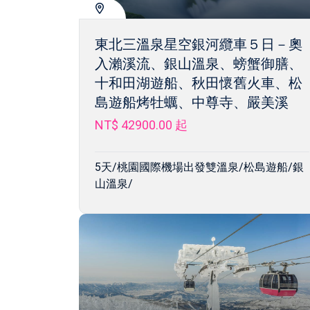
東北三溫泉星空銀河纜車５日－奧
入瀨溪流、銀山溫泉、螃蟹御膳、
十和田湖遊船、秋田懷舊火車、松
島遊船烤牡蠣、中尊寺、嚴美溪
NT$ 42900.00
起
5天/桃園國際機場出發雙溫泉/松島遊船/銀
山溫泉/