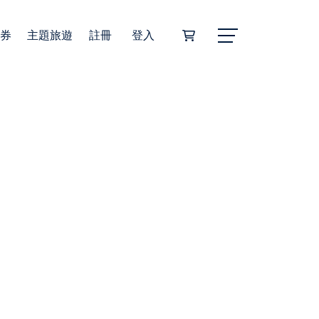
券
主題旅遊
註冊
登入
Alphard埃爾法商務車
豐田海獅商務車
無障礙旅遊福祉車
22人座小型巴士
45人座遊覽車