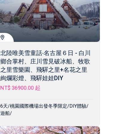
北陸唯美雪童話‧名古屋６日 - 白川
鄉合掌村、庄川雪見破冰船、牧歌
之里雪樂園、飛驒之里+名花之里
絢爛彩燈、飛驒娃娃DIY
NT$ 36900.00
起
6天/桃園國際機場出發冬季限定/DIY體驗/
遊船/