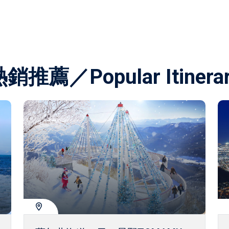
銷推薦／Popular Itinera