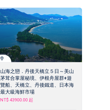
山海之戀．丹後天橋立５日～美山
茅茸合掌屋秘境、伊根舟屋群+遊
覽船、天橋立、丹後鐵道、日本海
最大級海鮮市場
NT$ 43900.00
起