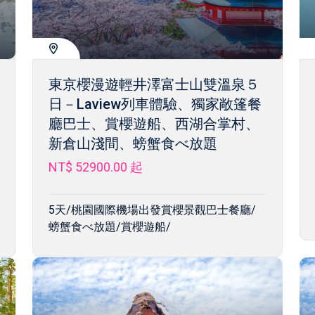
東京櫻漫遊輕井澤富士山雙溫泉５
日－Laview列車體驗、獨家敞篷餐
廳巴士、賞櫻遊船、西湖合掌村、
新倉山淺間、螃蟹食べ放題
NT$ 52900.00
起
5天/桃園國際機場出發賞櫻景觀巴士餐廳/
螃蟹食べ放題/賞櫻遊船/