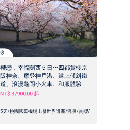
櫻戀．幸福關西５日〜四都賞櫻京
阪神奈、摩登神戶港、蹴上傾斜鐵
道、浪漫龜岡小火車、和服體驗
NT$ 37900.00
起
5天/桃園國際機場出發世界遺產/溫泉/賞櫻/