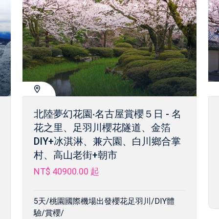
北陸夢幻花園‧名古屋賞櫻５日 - 名
花之里、足羽川櫻花隧道、金箔
DIY+冰淇淋、兼六園、白川鄉合掌
村、高山老街+朝市
NT$ 40900.00
起
5天/桃園國際機場出發櫻花足羽川/DIY體
驗/賞櫻/