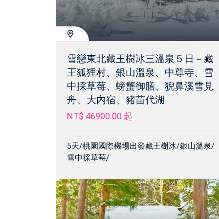
雪戀東北藏王樹冰三溫泉５日－藏
王狐狸村、銀山溫泉、中尊寺、雪
中採草莓、螃蟹御膳、猊鼻溪雪見
舟、大內宿、豬苗代湖
NT$ 46900.00
起
5天/桃園國際機場出發藏王樹冰/銀山溫泉/
雪中採草莓/