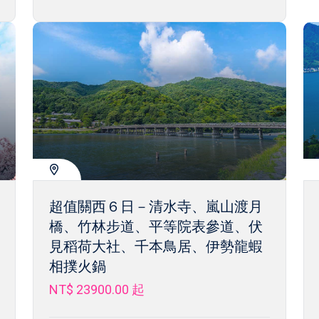
超值關西６日－清水寺、嵐山渡月
橋、竹林步道、平等院表參道、伏
見稻荷大社、千本鳥居、伊勢龍蝦
相撲火鍋
NT$ 23900.00
起