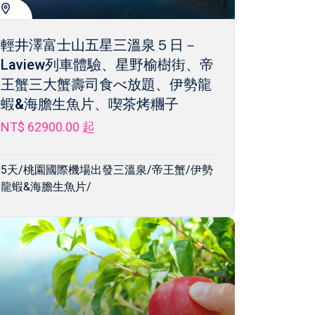
輕井澤富士山五星三溫泉５日－
Laview列車體驗、星野榆樹街、帝
王蟹三大蟹壽司食べ放題、伊勢龍
蝦&海膽生魚片、喫茶烤糰子
NT$ 62900.00
起
5天/桃園國際機場出發三溫泉/帝王蟹/伊勢
龍蝦&海膽生魚片/