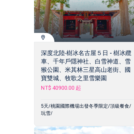
深度北陸‧樹冰名古屋５日 - 樹冰纜
車、千年戶隱神社、白雪神道、雪
猴公園、米其林三星高山老街、國
寶雙城、牧歌之里雪樂園
NT$ 40900.00
起
5天/桃園國際機場出發冬季限定/頂級餐食/
玩雪/